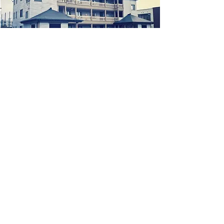
共同住宅 クラシス
​一級建築士事務所
株式会社 創ライフ研究室
Solife
Architect
​Office
​本社
​福島県会津若松市白虎町336
TEL
0242-32-2285
​FAX
0242-32-2286